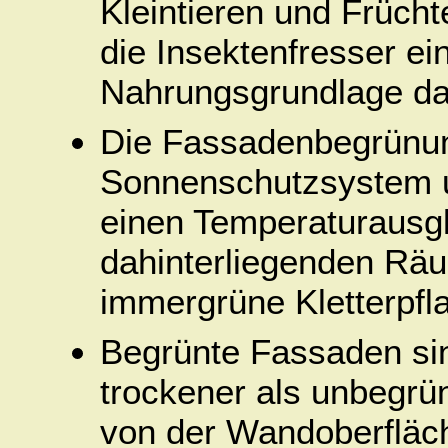
Kleintieren und Frücht
die Insektenfresser e
Nahrungsgrundlage da
Die Fassadenbegrünung
Sonnenschutzsystem u
einen Temperaturausgl
dahinterliegenden Rä
immergrüne Kletterpfla
Begrünte Fassaden sin
trockener als unbegrü
von der Wandoberfläch