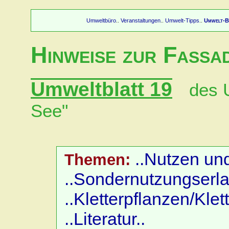
Umweltbüro
Veranstaltungen
Umwelt-Tipps
Umwelt-B
..
..
..
Hinweise zur Fass
Umweltblatt 19
des 
See"
..Nutzen und
Themen:
..Sondernutzungserla
..Kletterpflanzen/Klett
..Literatur..